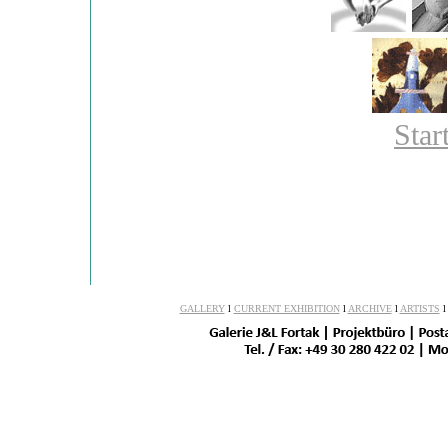
Star
GALLERY
l
CURRENT EXHIBITION
l
ARCHIVE
l
ARTISTS