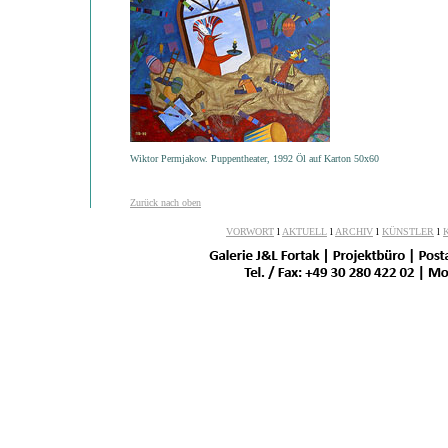
Wiktor Permjakow. Puppentheater, 1992 Öl auf Karton 50x60
Zurück nach oben
VORWORT
l
AKTUELL
l
ARCHIV
l
KÜNSTLER
l