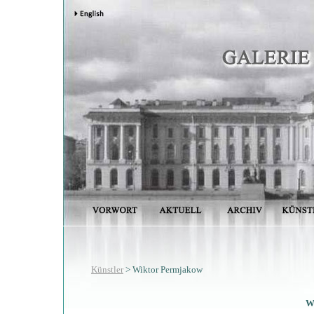
Künstler
> Wiktor Permjakow
W