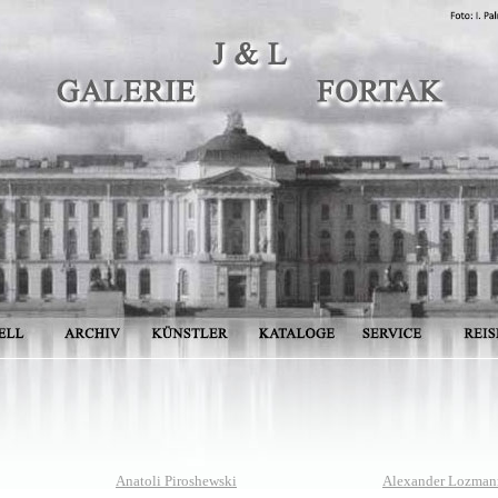
Anatoli Piroshewski
Alexander Lozman