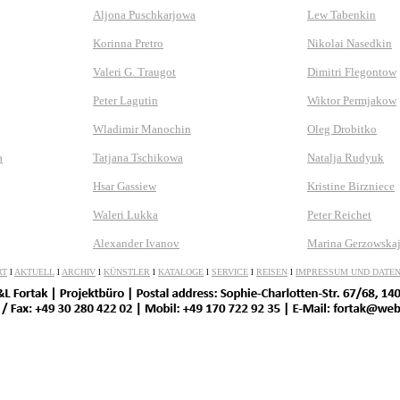
Aljona Puschkarjowa
Lew Tabenkin
Korinna Pretro
Nikolai Nasedkin
Valeri G. Traugot
Dimitri Flegontow
Peter Lagutin
Wiktor Permjakow
Wladimir Manochin
Oleg Drobitko
a
Tatjana Tschikowa
Natalja Rudyuk
Hsar Gassiew
Kristine Birzniece
Waleri Lukka
Peter Reichet
Alexander Ivanov
Marina Gerzowska
RT
l
AKTUELL
l
ARCHIV
l
KÜNSTLER
l
KATALOGE
l
SERVICE
l
REISEN
l
IMPRESSUM UND DATE