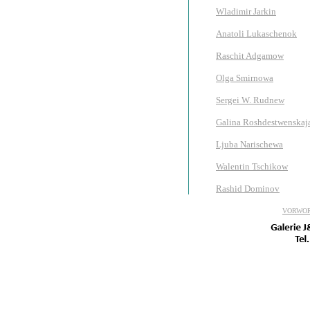
Wladimir Jarkin
Anatoli Lukaschenok
Raschit Adgamow
Olga Smirnowa
Sergei W. Rudnew
Galina Roshdestwenskaj
Ljuba Narischewa
Walentin Tschikow
Rashid Dominov
VORWO