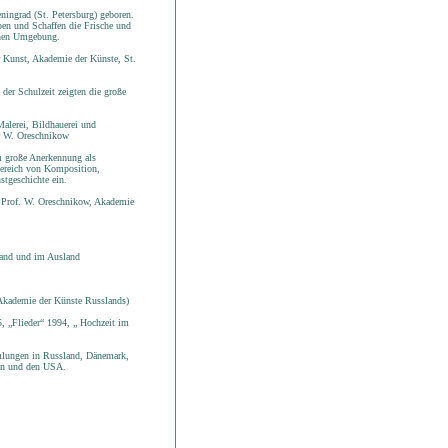
ingrad (St. Petersburg) geboren.
ben und Schaffen die Frische und
enen Umgebung.
 Kunst, Akademie der Künste, St.
der Schulzeit zeigten die große
alerei, Bildhauerei und
or W. Oreschnikow
m große Anerkennung als
ereich von Komposition,
stgeschichte ein.
n Prof. W. Oreschnikow, Akademie
land und im Ausland
Akademie der Künste Russlands)
, „Flieder“ 1994, „ Hochzeit im
mmlungen in Russland, Dänemark,
den und den USA.