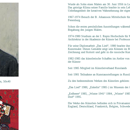
Wurde als Sohn eines Malers am 30. Juni 1956 in Len
Das geistige Klima seiner Familie brachte in sein Le
Unbefangenheit der kreativen Wahrnehmung der eig
1967-1974 Besuch der B. Johansson Mittelschule für
Petersburg
Schon die ersten persönlichen Ausstellungen während 
Begabung des jungen Malers.
1974-1980 Studium an der I. Repin Hochschule für M
Architektur in der Akademie der Künste bei Profess
Für seine Diplomarbeit „Das Lied“, 1980 brachte ih
Kunstmaler. Dieses Gemälde zeigt sein Können im B
Zeichnung und Kolorit und geht in die russische Kun
1982-1985 das künstlerische Schaffen im Atelier vo
der Künste
Seit 1985 Mitglied im Künstlerverband Russlands
Seit 1981 Teilnahme an Kunstausstellungen in Russ
Zu den bedeutendsten Werken des Künstlers gehören:
on, 50x40
„Das Lied“ 1980, „Enkelin“ 1985 ( im Museum der 
„Erdbeere“ 1985, „Winter 1941“ 1984, „Winter“ 1985
Dorf“ 1995.
Die Werke des Künstlers befinden sich in Privatsa
England, Deutschland, Frankreich, Belgien, Schwe