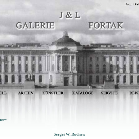
dnew
Sergei W. Rudnew