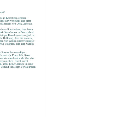
unst!
rde in Kasachstan geboren –
heit dort verbracht, und diese
allen Bildern von Oleg Drobitko.
 sinnvoll erscheinen, dass heute
chaft Kasachstans in Deutschland
bürtigen Kasachstaners so groß ist.
ie Hoffnung, dass Ihr Interesse,
ngen von Werken unserer Künstler
relle Tradition, und gern würden
n Staaten der ehemaligen
h, und die Kunst hält dieser
hren wir manchmal mehr über das
Massenmedien. Kunst macht
l, kennt keine Grenzen. In einer
er Leitung von Herrn Fortak großen