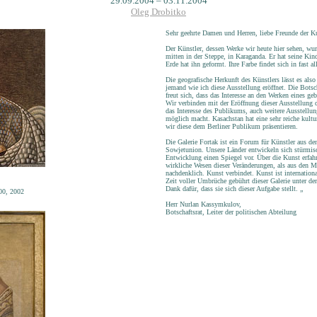
29.09.2004 – 03.11.2004
Oleg Drobitko
Sehr geehrte Damen und Herren, liebe Freunde der K
Der Künstler, dessen Werke wir heute hier sehen, wu
mitten in der Steppe, in Karaganda. Er hat seine Kind
Erde hat ihn geformt. Ihre Farbe findet sich in fast 
Die geografische Herkunft des Künstlers lässt es also
jemand wie ich diese Ausstellung eröffnet. Die Bots
freut sich, dass das Interesse an den Werken eines ge
Wir verbinden mit der Eröffnung dieser Ausstellung d
das Interesse des Publikums, auch weitere Ausstellu
möglich macht. Kasachstan hat eine sehr reiche kultu
wir diese dem Berliner Publikum präsentieren.
Die Galerie Fortak ist ein Forum für Künstler aus de
Sowjetunion. Unsere Länder entwickeln sich stürmisc
Entwicklung einen Spiegel vor. Über die Kunst erfa
wirkliche Wesen dieser Veränderungen, als aus den 
nachdenklich. Kunst verbindet. Kunst ist internationa
Zeit voller Umbrüche gebührt dieser Galerie unter d
Dank dafür, dass sie sich dieser Aufgabe stellt. „
00, 2002
Herr Nurlan Kassymkulov,
Botschaftsrat, Leiter der politischen Abteilung