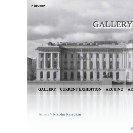
Artists
> Nikolai Nasedkin
N