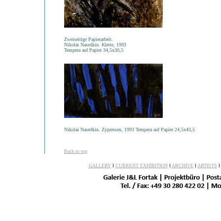
Zweiseitige Papierarbeit.
Nikolai Nasedkin. Klette, 1993
Tempera auf Papier 34,5x30,5
Nikolai Nasedkin. Zypressen, 1993 Tempera auf Papier 24,5x43,5
Back to top
GALLERY
l
CURRENT EXHIBITION
l
ARCHIVE
l
ARTISTS