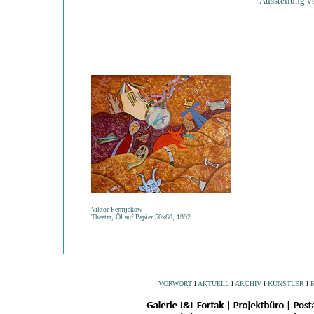
Ausstellung v
Viktor Permjakow
Theater, Öl auf Papier 50x60, 1992
VORWORT
l
AKTUELL
l
ARCHIV
l
KÜNSTLER
l